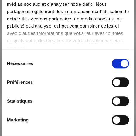
médias sociaux et d'analyser notre trafic. Nous
partageons également des informations sur l'utilisation de
notre site avec nos partenaires de médias sociaux, de
Plus d’informations sur les
publicité et d'analyse, qui peuvent combiner celles-ci
avec d'autres informations que vous leur avez fournies
appartements étudiants à
ou qu'ils ont collectées lors de votre utilisation de leurs
Lyon
services.
Sélection
Pour plus d’informations sur les appartements pour
Nécessaires
du
étudiants à Lyon,
contactez -nous
!
consentement
Préférences
Statistiques
Marketing