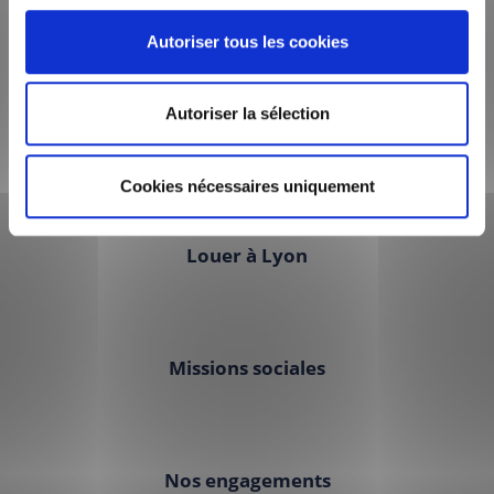
Autoriser tous les cookies
Autoriser la sélection
1 rue Croix Barret, CS 93407 - 69304 Lyon cedex 07
Tél : 04 72 80 70 60
Cookies nécessaires uniquement
Louer à Lyon
Missions sociales
Nos engagements