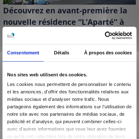
Découvrez en avant-première la
nouvelle résidence “L’Aparté” à
Bron.
Des appartements du
2 au 4 pièces avec balcons, terrasses et
jardins
idéalement orientés est-ouest et ouverts sur la verdure
Consentement
Détails
À propos des cookies
: une résidence en retrait où la ville paraît plus belle.
Située dans un quartier en pleine mutation,
l’Aparté
bénéficie
Nos sites web utilisent des cookies.
de tous les avantages de cette modernité.
Les cookies nous permettent de personnaliser le contenu
et les annonces, d'offrir des fonctionnalités relatives aux
médias sociaux et d'analyser notre trafic. Nous
T2 à partir de 97000 €
partageons également des informations sur l'utilisation de
T3 à partir de 146500 €
notre site avec nos partenaires de médias sociaux, de
T4 à partir de 177000 €
publicité et d'analyse, qui peuvent combiner celles-ci
Pour plus d’information, contactez
SLCI Promotion
au 04 72 34
avec d'autres informations que vous leur avez fournies
33 34
ou qu'ils ont collectées lors de votre utilisation de leurs