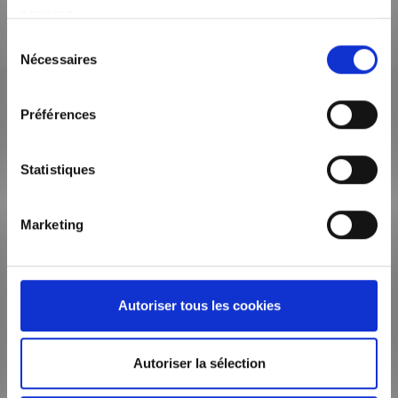
services.
Sélection
Nécessaires
du
consentement
Préférences
Statistiques
Marketing
1 rue Croix Barret, CS 93407 - 69304 Lyon cedex 07
Tél : 04 72 80 70 60
Autoriser tous les cookies
Louer à Lyon
Autoriser la sélection