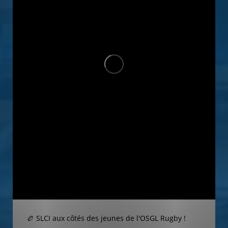
🏉 SLCI aux côtés des jeunes de l'OSGL Rugby !