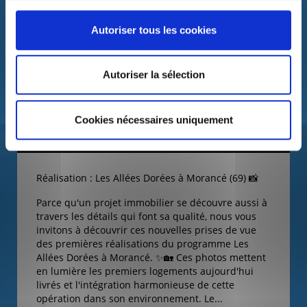
Autoriser tous les cookies
Autoriser la sélection
Cookies nécessaires uniquement
Réalisation : Les Allées Dorées à Morancé (69) 📸
Parce qu'un projet immobilier se découvre aussi à
travers les détails qui font sa qualité, nous vous
invitons à découvrir ces nouvelles prises de vue
des premières réalisations du programme Les
Allées Dorées à Morancé. ✨🏡
Ces photos mettent
en lumière les premiers logements aujourd'hui
livrés et l'intégration harmonieuse de cette
opération dans son environnement.
Le...