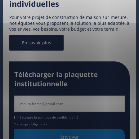
individuelles
Pour votre projet de construction de maison sur-mesure,
nos équipes vous proposent la solution la plus adaptée, à
vos envies, vos besoins, votre budget et votre terrain.
En savoir plus
Télécharger la plaquette
institutionnelle
Adresse
email
*
J’accepte la politique de confidentialité.
*
* champs obligatoires