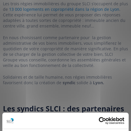
Les trois régies immobilières du groupe SLCI s’occupent de plus
de
13 000 logements en copropriété dans la région de Lyon
.
Cette expérience lui permet de vous proposer des réponses
adaptées à toutes sortes de copropriété : immeuble ancien du
centre ville, grand ensemble, immeuble neuf…
En nous choisissant comme partenaire pour la gestion
administrative de vos biens immobiliers, vous simplifierez le
quotidien de votre copropriété de manière significative. En plus
de se charger de la gestion collective de votre bien, SLCI
Groupe vous conseille, coordonne les assemblées générales et
veille au bon fonctionnement de la collectivité.
Solidaires et de taille humaine, nos régies immobilières
favorisent donc la création de
syndic
solide à
Lyon.
Les syndics SLCI : des partenaires
immobiliers présents à vos côtés
au quotidien