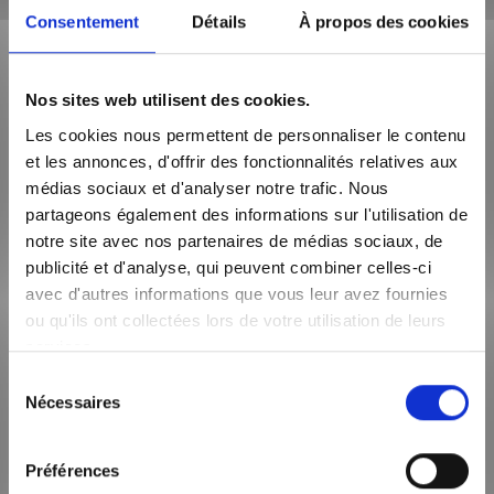
Consentement
Détails
À propos des cookies
À travers ses régies immobilières spécialisées et
complémentaires,
SLCI Groupe
(Société Lyonnaise de
Coordination Immobilière) met à votre disposition à
Lyon
des
Nos sites web utilisent des cookies.
syndics
compétents, à l’écoute de chaque copropriétaire. Les
syndics SLCI
vous assurent une aide au quotidien pour gérer
Les cookies nous permettent de personnaliser le contenu
administrativement la copropriété dont dépend votre bien
et les annonces, d'offrir des fonctionnalités relatives aux
immobilier.
médias sociaux et d'analyser notre trafic. Nous
Faire appel aux services de nos
syndics
, c’est bénéficier de
partageons également des informations sur l'utilisation de
plusieurs avantages :
notre site avec nos partenaires de médias sociaux, de
publicité et d'analyse, qui peuvent combiner celles-ci
– Avoir à vos côtés un partenaire présent et disponible –
avec d'autres informations que vous leur avez fournies
situées dans le centre de Lyon, nos équipes peuvent facilement
ou qu'ils ont collectées lors de votre utilisation de leurs
contrôler l’état de la copropriété, gérer les travaux éventuels et
l’entretien des parties communes
services.
Sélection
– Disposer d’un
syndic réactif
– le syndic suit régulièrement
Nécessaires
l’évolution de la copropriété et des travaux
du
consentement
– Avoir un syndic compétent pour toutes les démarches
Préférences
administratives – élaboration du budget prévisionnel, gestion
de la comptabilité générale de l’immeuble, répartition des